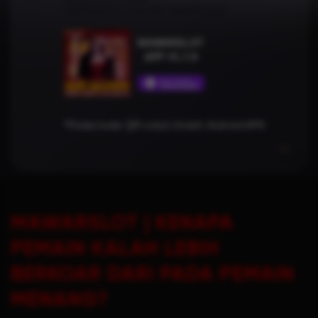
TERSEDIA DALAM ANDROID!
MAWARSLOT
APP V1.7.8
*Pindai kode QR untuk Unduh
Android APK
MAWARSLOT | KENAPA
PEMAIN KALAH LEBIH
BERKOAR DARI PADA PEMAIN
MENANG?