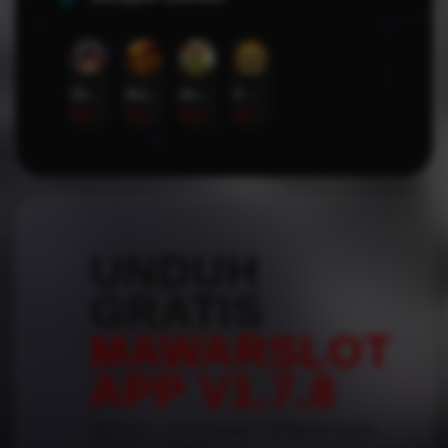
Orphan Organ
King Of Spears
Anaconda Gold
9 Masks of Fire™ HyperSpins™
MicroGaming
Pragmatic Play
Pragmatic Play
MicroGaming
UNDUH
GRATIS
MAWARSLOT
APP V1.7.8
NIKMATI PERFORMA TERBAIK DARI
APLIKASI KAMI