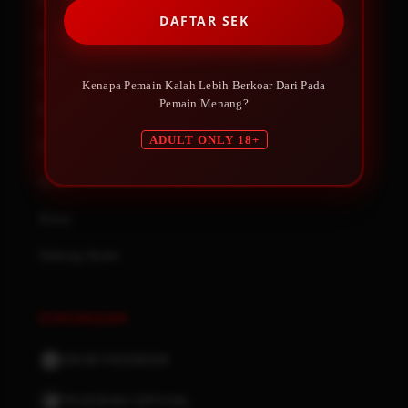
Slots
DAFTAR SEK
Olahraga
Live Casino
Kenapa Pemain Kalah Lebih Berkoar Dari Pada
Pemain Menang?
Race
ADULT ONLY 18+
Crash Game
Arcade
Poker
Sabung Ayam
DUKUNGAN
GRUB FACEBOOK
TELEGRAM OFFICIAL