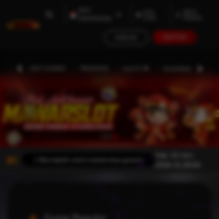
BHS
Live
Versi
Chat
Mobile
INDONESIA
DAFTAR
MASUK
HOT GAMES
PROMOSI
SLOTS
OLAHRAGA
Sab, 13-Jun-
 sini. Bersiaplah untuk menemukan game terbaik yang kami miliki.
Punten
2026 21.20.06
Game Populer