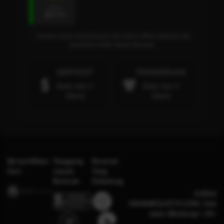
* Selama bank maintenance dan bank offline deposit dan
penarikan tidak dapat diproses
DEPOSIT
PENARIKAN
Rata-rata 1
Rata-rata 5
Menit
Menit
Bersertifikasi
Tanggung
Browser
Dari
Jawab
Yang
Bermain
Didukung
©2026
MAWARSLOT.IT.COM. Hak
cipta dilindungi | 18+