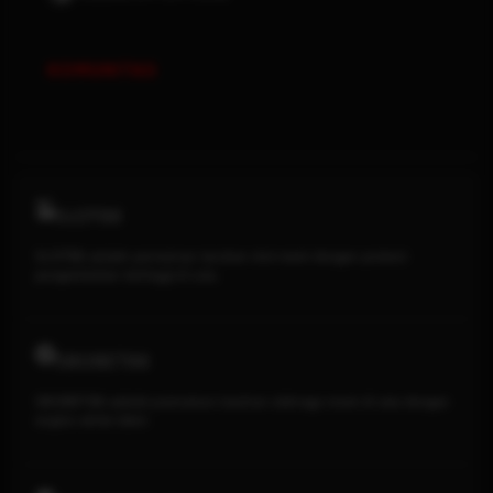
KOMUNITAS
SLOT88
SLOT88 adalah permainan taruhan slot resmi dengan potensi
pengembalian tertinggi di asia.
SBOBET88
SBOBET88 adalah permainan taruhan olahraga resmi di asia dengan
engine white-label.